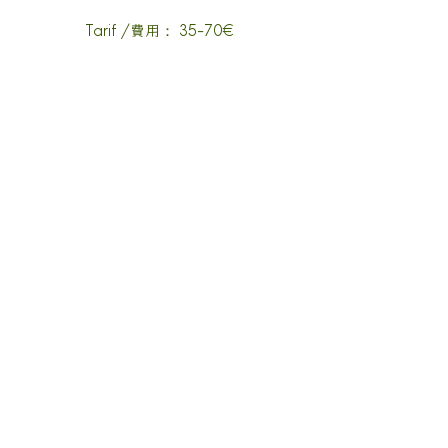
費用
Tarif /
： 35-70€
​網上預約
Prise de rdv en ligne