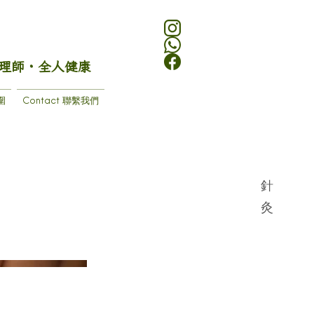
理師・全人健康
圍
Contact 聯繫我們
針
灸